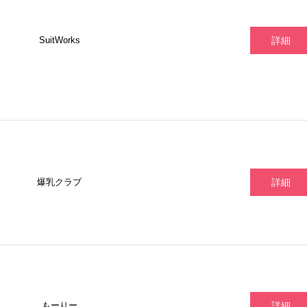
SuitWorks
詳細
爆乳クラブ
詳細
もーりー
詳細