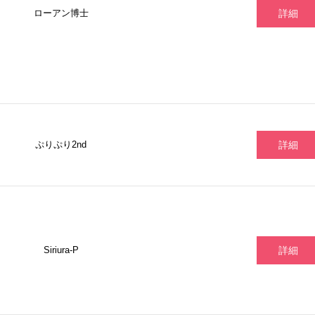
ローアン博士
詳細
ぷりぷり2nd
詳細
Siriura-P
詳細