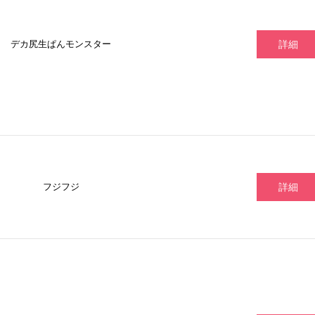
デカ尻生ぱんモンスター
詳細
フジフジ
詳細