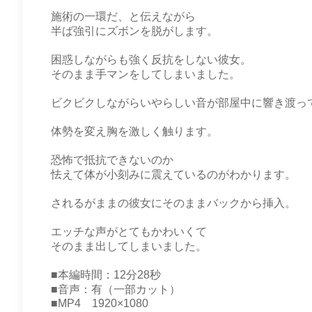
施術の一環だ、と伝えながら
半ば強引にズボンを脱がします。
困惑しながらも強く反抗をしない彼女。
そのまま手マンをしてしまいました。
ビクビクしながらいやらしい音が部屋中に響き渡っ
体勢を変え胸を激しく触ります。
恐怖で抵抗できないのか
怯えて体が小刻みに震えているのがわかります。
されるがままの彼女にそのままバックから挿入。
エッチな声がとてもかわいくて
そのまま出してしまいました。
■本編時間：12分28秒
■音声：有（一部カット）
■MP4 1920×1080