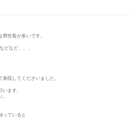
は男性客が多いです。
生などなど、、、
て来院してくださいました。
行います。
ジ。
触っていると