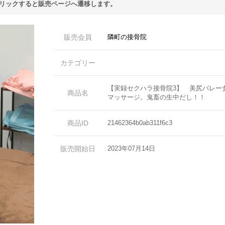
リックすると販売ページへ遷移します。
販売会員
隣町の接骨院
カテゴリー
【実録セクハラ接骨院3】 美尻バレー
商品名
マッサージ。鬼畜の生中だし！！
商品ID
21462364b0ab311f6c3
販売開始日
2023年07月14日