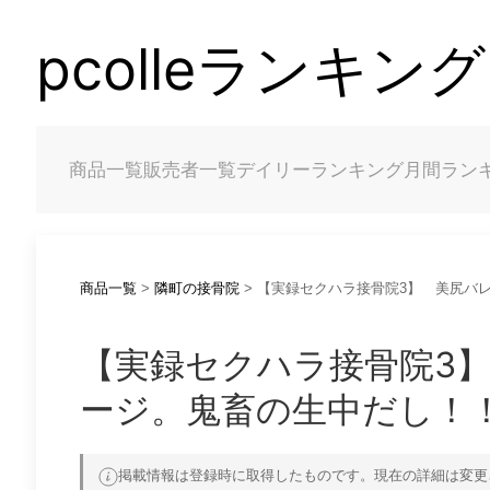
pcolleランキング
商品一覧
販売者一覧
デイリーランキング
月間ラン
商品一覧
>
隣町の接骨院
> 【実録セクハラ接骨院3】 美尻バ
【実録セクハラ接骨院3
ージ。鬼畜の生中だし！
掲載情報は登録時に取得したものです。現在の詳細は変更