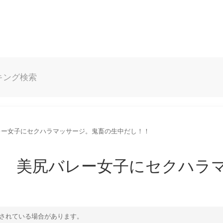
キング
検索
レー女子にセクハラマッサージ。鬼畜の生中だし！！
】 美尻バレー女子にセクハラ
！
されている場合があります。