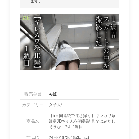
ます。
販売会員
彩虹
カテゴリー
女子大生
【5日間連続で逆さ撮り】キレカワ系
商品名
細身JDちゃんを初撮影 具がはみだし
そうなTです 1週目
商品ID
247601673c46b3afacd