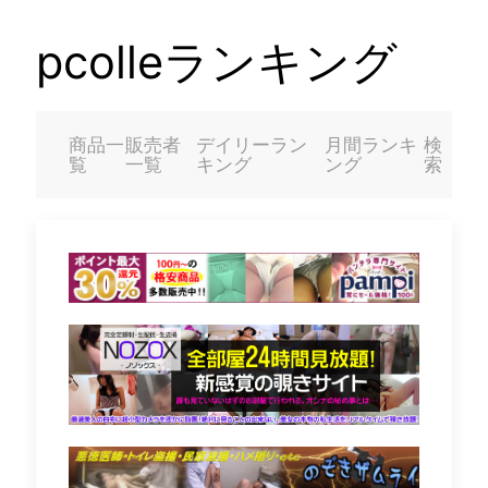
pcolleランキング
商品一
販売者
デイリーラン
月間ランキ
検
覧
一覧
キング
ング
索