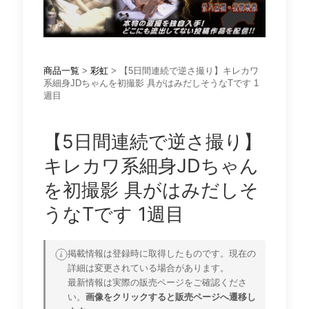
商品一覧
>
彩虹
> 【5日間連続で逆さ撮り】キレカワ
系細身JDちゃんを初撮影 具がはみだしそうなTです 1
週目
【5日間連続で逆さ撮り】
キレカワ系細身JDちゃん
を初撮影 具がはみだしそ
うなTです 1週目
掲載情報は登録時に取得したものです。現在の
詳細は変更されている場合があります。
最新情報は実際の販売ページをご確認くださ
い。
画像をクリックすると販売ページへ遷移し