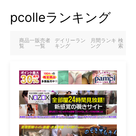
pcolleランキング
商品一
販売者
デイリーラン
月間ランキ
検
覧
一覧
キング
ング
索