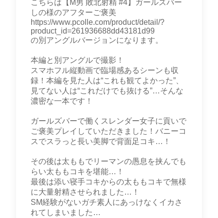
こちらは【M男 敗北射精 #4】ガールズバー
しの様のアフターご褒美
https://www.pcolle.com/product/detail/?
product_id=261936688dd43181d99
の別アングルバージョンになります。
本編と別アングルで撮影！
スマホフル縦動画で臨場感あるシーンも収
録！本編を見た人は“これも観てよかった”、
見てない人は“これだけでも抜ける”…そんな
濃密な一本です！
ガールズバーで働くスレンダー女子に貢いで
ご褒美プレイしていただきました！バニーコ
スでスラっと長い美脚で背面足コキ…！
その後は太ももでリーマンの愚息を挟んでも
らい太ももコキを堪能…！
最後は添い寝手コキからの太ももコキで無様
に大量射精させられました…！
SM経験がないガチ素人にあっけなくイカさ
れてしまいました…