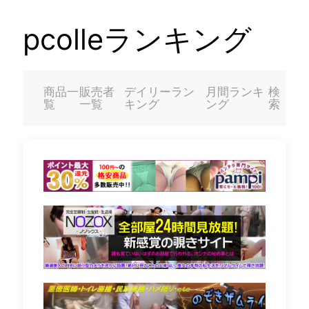
pcolleランキング
商品一
販売者
デイリーラン
月間ランキ
検
覧
一覧
キング
ング
索